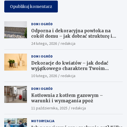
DOM I OGRÓD
Odporna i dekoracyjna powłoka na
cokół domu – jak dobrać strukturę i
kolor?
24 lutego, 2026
redakcja
DOM I OGRÓD
Dekoracje do kwiatów – jak dodać
wyjątkowego charakteru Twoim
roślinom?
10 lutego, 2026
redakcja
DOM I OGRÓD
Kotłownia z kotłem gazowym –
warunki i wymagania ppoż
11 października, 2025
redakcja
MOTORYZACJA