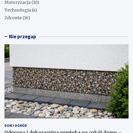
Motoryzacja
(10)
Technologia
(4)
Zdrowie
(16)
Nie przegap
DOM I OGRÓD
Odporna i dekoracyjna powłoka na cokół domu –