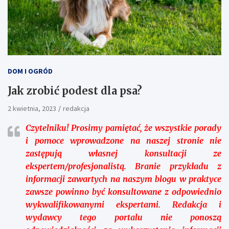
DOM I OGRÓD
Jak zrobić podest dla psa?
2 kwietnia, 2023
redakcja
Czytelniku!
Prosimy pamiętać, że wszystkie porady
i pomoce wprowadzone na naszej stronie nie
zastępują własnej konsultacji ze
ekspertem/profesjonalistą. Branie przykładu z
informacji zawartych na naszym blogu w praktyce
zawsze powinno być konsultowane z odpowiednio
wykwalifikowanymi ekspertami. Redakcja i
wydawcy tego portalu nie ponoszą