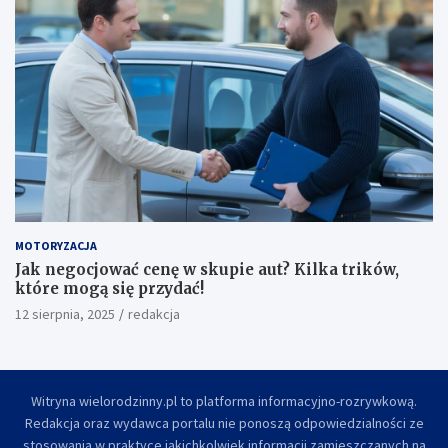
MOTORYZACJA
Jak negocjować cenę w skupie aut? Kilka trików,
które mogą się przydać!
12 sierpnia, 2025
redakcja
Witryna wielorodzinny.pl to platforma informacyjno-rozrywkową.
Redakcja oraz wydawca portalu nie ponoszą odpowiedzialności ze
stosowania w praktyce jakichkolwiek informacji zamieszczanych na