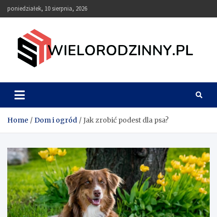
Skip
poniedziałek, 10 sierpnia, 2026
to
content
wielorodzinny.pl
Home
Dom i ogród
Jak zrobić podest dla psa?