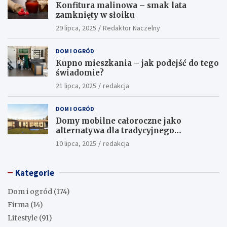
Konfitura malinowa – smak lata
zamknięty w słoiku
29 lipca, 2025
Redaktor Naczelny
DOM I OGRÓD
Kupno mieszkania – jak podejść do tego
świadomie?
21 lipca, 2025
redakcja
DOM I OGRÓD
Domy mobilne całoroczne jako
alternatywa dla tradycyjnego
budownictwa
10 lipca, 2025
redakcja
Kategorie
Dom i ogród
(174)
Firma
(14)
Lifestyle
(91)