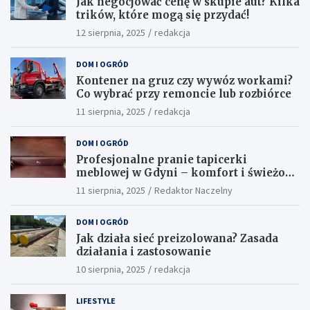
Jak negocjować cenę w skupie aut? Kilka
trików, które mogą się przydać!
12 sierpnia, 2025
redakcja
DOM I OGRÓD
Kontener na gruz czy wywóz workami?
Co wybrać przy remoncie lub rozbiórce
11 sierpnia, 2025
redakcja
DOM I OGRÓD
Profesjonalne pranie tapicerki
meblowej w Gdyni – komfort i świeżość
w Twoim domu
11 sierpnia, 2025
Redaktor Naczelny
DOM I OGRÓD
Jak działa sieć preizolowana? Zasada
działania i zastosowanie
10 sierpnia, 2025
redakcja
LIFESTYLE